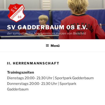
Zum
Inhalt
springen
SV GADDERBAUM 08 E.V.
der sympathische Sportverein im Herzen von Bielefeld
Menü
II. HERRENMANNSCHAFT
Trainingszeiten
Dienstags 20:00- 21:30 Uhr | Sportpark Gadderbaum
Donnerstags 20:00- 21:30 Uhr | Sportpark
Gadderbaum